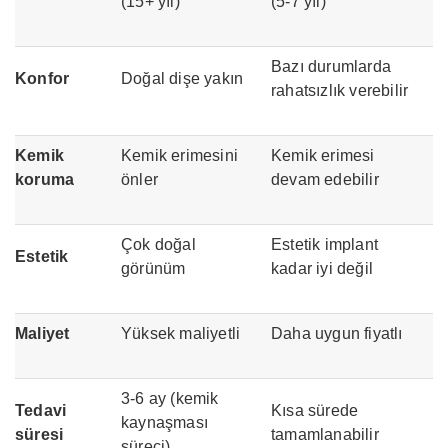
(15+ yıl)
(5-7 yıl)
Bazı durumlarda
Konfor
Doğal dişe yakın
rahatsızlık verebilir
Kemik
Kemik erimesini
Kemik erimesi
koruma
önler
devam edebilir
Çok doğal
Estetik implant
Estetik
görünüm
kadar iyi değil
Maliyet
Yüksek maliyetli
Daha uygun fiyatlı
3-6 ay (kemik
Tedavi
Kısa sürede
kaynaşması
süresi
tamamlanabilir
süreci)